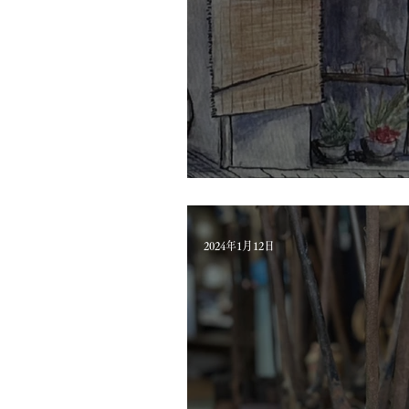
【手焼き煎餅と機械焼き煎
2024年1月12日