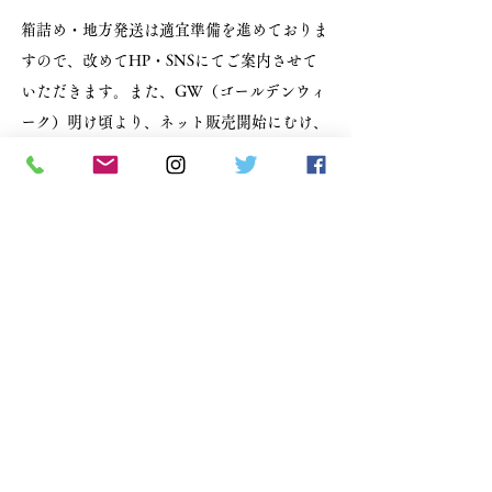
箱詰め・地方発送は適宜準備を進めておりま
すので、改めてHP・SNSにてご案内させて
いただきます。また、GW（ゴールデンウィ
ーク）明け頃より、ネット販売開始にむけ、
さらに商品供給ができればと考えておりま
す。こちらも、改めてHP・SNSにてご案内
させていただきます。
Previous
Next
手焼き煎餅 えみり堂
​住所：652-0801
兵庫県神戸市兵庫区中道通7丁目3-7
【営業時間】10：00～17：00
【定休日】日・祝日