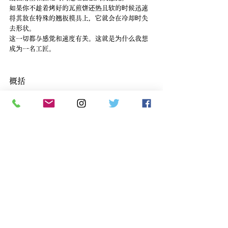
如果你不趁着烤好的瓦煎饼还热且软的时候迅速
将其放在特殊的翘板模具上，它就会在冷却时失
去形状。
这一切都与感觉和速度有关。这就是为什么我想
成为一名工匠。
概括
瓦煎饼因其历史、传统以及各店独特的制作方
法，至今仍受到许多人的喜爱。
虽然我们的技术还有很长的路要走，但我觉得根
据理论和化学原理，Emirido的煎饼可以表现得更
加美味。
本店重视神户瓦煎饼的传统，同时不断探索新的
口味。
请尝试艾Emirido的瓦煎饼。
手工烘焙煎饼 Emirido
〒651-0801
兵库县神户市兵库区中道7-3-7
【营业时间】10:00-17:00