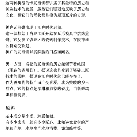
这两种类型的卡瓦煎饼都讲述了其独特的历史和
制造技术的发展，虽然它们强烈地反映了历史和
文化，但它们的形状都是模仿屋顶瓦片的方形。
神户瓦煎饼出现于江户时代后期。
这一切都始于当地工匠开始在瓦形模具中烘烤煎
饼。它反映了该地区的瓷砖制作技术，在阪神地
区特别受欢迎。
神户的瓦煎饼以其酥脆的口感而闻名。
另一方面，高松的瓦煎饼的历史起源于赞岐国
（现在的香川县）。据说这也是受到了瓷砖工匠
技术的影响，据说在江户时代就已经存在了。
作为香川县的特产而广受喜爱，成为赞岐的乡土
甜点。它的特点是深甜和独特的硬度，由新鲜鸡
蛋和糖制成。
原料
基本成分是小麦、鸡蛋和糖。
有多少家店，就有多少匠心，比如讲究食材的产
地和产地、本地生产本地消费、添加蜂蜜等。