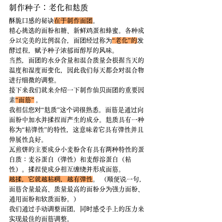
制作种子：老化和麸质
酥脆口感的秘诀
在于制作面团
。
精心挑选的面粉和糖、新鲜鸡蛋和蜂蜜。各种成
分以完美的比例混合，面团经过称为
“老化”的
发
酵过程，赋予种子浓郁而醇厚的风味。
当然，面团的水分含量和混合质量会根据当天的
温度和湿度而变化，因此我们每天都会对混合物
进行细微的调整。
接下来我们就来介绍一下制作仙贝面团的重要因
素
“面筋”
 。
我相信您对“麸质”这个词很熟悉。面筋是通过向
面粉中加水并揉捏而产生的成分。麸质具有一种
称为“粘弹性”的特性，这意味着它具有弹性并且
伸展性良好。
瓦煎饼的主要成分小麦粉含有具有两种特性的蛋
白质：麦谷蛋白（弹性）和麦醇溶蛋白（粘
性）。揉捏使成分相互缠绕并形成面筋。
越揉，它就越粘稠，越有弹性
。 （顺便说一句，
面筋含量最高、质量最高的面粉分为强力面粉、
通用面粉和软质面粉。）
我们通过手动调整面团，同时感受手上的压力来
实现最佳的面筋调整。