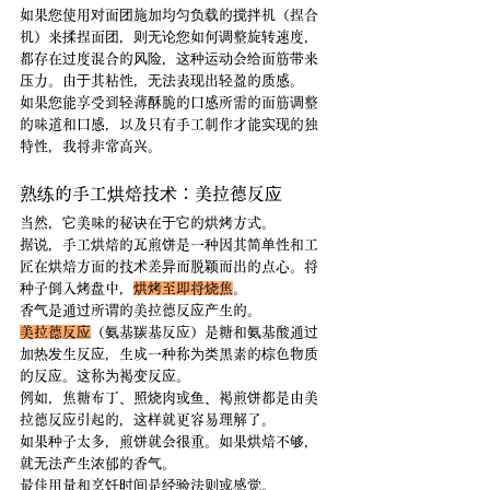
如果您使用对面团施加均匀负载的搅拌机（捏合
机）来揉捏面团，则无论您如何调整旋转速度，
都存在过度混合的风险，这种运动会给面筋带来
压力。由于其粘性，无法表现出轻盈的质感。
如果您能享受到轻薄酥脆的口感所需的面筋调整
的味道和口感，以及只有手工制作才能实现的独
特性，我将非常高兴。
熟练的手工烘焙技术：美拉德反应
当然，它美味的秘诀在于它的烘烤方式。
据说，手工烘焙的瓦煎饼是一种因其简单性和工
匠在烘焙方面的技术差异而脱颖而出的点心。将
种子倒入烤盘中，
烘烤至即将烧焦
。
香气是通过所谓的美拉德反应产生的。
美拉德反应
（氨基羰基反应）是糖和氨基酸通过
加热发生反应，生成一种称为类黑素的棕色物质
的反应。这称为褐变反应。﻿
例如，焦糖布丁、照烧肉或鱼、褐煎饼都是由美
拉德反应引起的，这样就更容易理解了。
如果种子太多，煎饼就会很重。如果烘焙不够，
就无法产生浓郁的香气。
最佳用量和烹饪时间是经验法则或感觉。